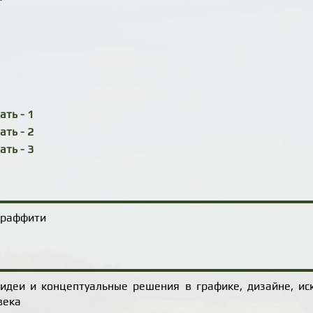
ть - 1
ть - 2
ть - 3
 граффити
идеи и концептуальные решения в графике, дизайне, иск
века