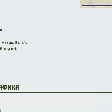
ка
 метро. Вып.1.
Выпуск 1.
афика
I