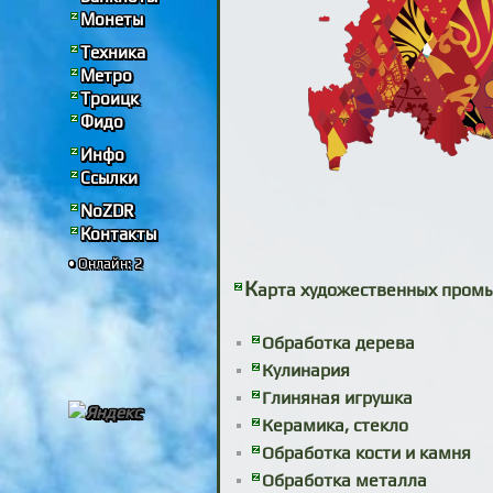
Монеты
Техника
Метро
Троицк
Фидо
Инфо
Ссылки
NoZDR
Контакты
• Онлайн: 2
К
арта художественных промы
Обработка дерева
Кулинария
Глиняная игрушка
Керамика, стекло
Обработка кости и камня
Обработка металла