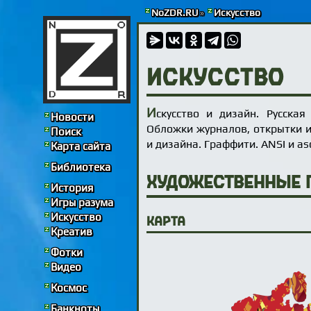
NoZDR.RU
»
Искусство
Искусство
И
скусство и дизайн. Русска
Новости
Обложки журналов, открытки 
Поиск
и дизайна. Граффити. ANSI и asc
Карта сайта
Библиотека
Художественные
История
Игры разума
Искусство
Карта
Креатив
Фотки
Видео
Космос
Банкноты