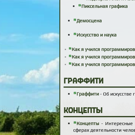
Пиксельная графика
Демосцена
Искусство и наука
Как я учился программирова
Как я учился программирова
Как я учился программирова
Граффити
Граффити
- Об искусстве
Концепты
Концепты
- Интересные 
сферах деятельности чело