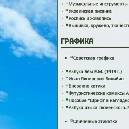
Музыкальные инструменты
Украинская писанка
Роспись и живопись
Вышивка, кружево, ткачест
Графика
Советская графика
Азбука Бём Е.М. (1913 г.)
Иван Яковлевич Билибин
Внезапно котики
Футуристические комиксы А
Пособие "Шрифт в наглядн
Азбука языка словенского. Ру
Спичечные этикетки