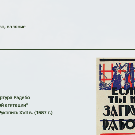
во, валяние
ртура Радебо
ой агитации"
копись XVII в. (1687 г.)