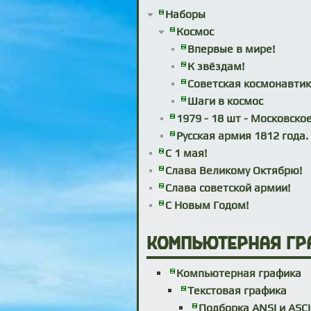
Наборы
Космос
Впервые в мире!
К звёздам!
Советская космонавти
Шаги в космос
1979 - 18 шт - Московское
Русская армия 1812 года. 
С 1 мая!
Слава Великому Октябрю!
Слава советской армии!
С Новым Годом!
Компьютерная гр
Компьютерная графика
Текстовая графика
Подборка ANSI и ASCI