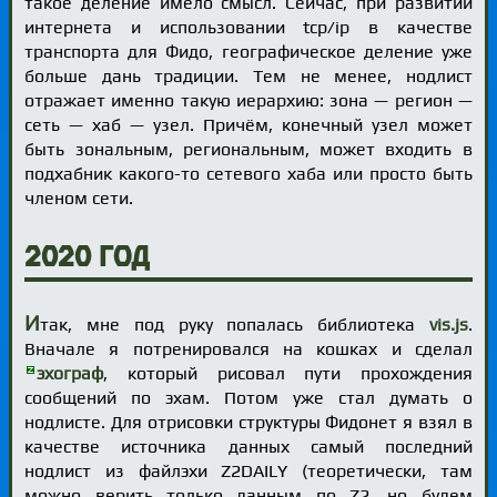
такое деление имело смысл. Сейчас, при развитии
интернета и использовании tcp/ip в качестве
транспорта для Фидо, географическое деление уже
больше дань традиции. Тем не менее, нодлист
отражает именно такую иерархию: зона — регион —
сеть — хаб — узел. Причём, конечный узел может
быть зональным, региональным, может входить в
подхабник какого-то сетевого хаба или просто быть
членом сети.
2020 год
И
так, мне под руку попалась библиотека
vis.js
.
Вначале я потренировался на кошках и сделал
эхограф
, который рисовал пути прохождения
сообщений по эхам. Потом уже стал думать о
нодлисте. Для отрисовки структуры Фидонет я взял в
качестве источника данных самый последний
нодлист из файлэхи Z2DAILY (теоретически, там
можно верить только данным по Z2, но будем