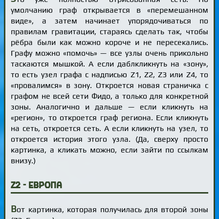
умолчанию граф открывается в «перемешанном
виде», а затем начинает упорядочиваться по
правилам гравитации, стараясь сделать так, чтобы
рёбра были как можно короче и не пересекались.
Графу можно «помочь» — все узлы очень прикольно
таскаются мышкой. А если даблкликнуть на «зону»,
то есть узел графа с надписью Z1, Z2, Z3 или Z4, то
«провалимся» в зону. Откроется новая страничка с
графом не всей сети Фидо, а только для конкретной
зоны. Аналогично и дальше — если кликнуть на
«регион», то откроется граф региона. Если кликнуть
на сеть, откроется сеть. А если кликнуть на узел, то
откроется история этого узла. (Да, сверху просто
картинка, а кликать можно, если зайти по ссылкам
внизу.)
Z2 - Европа
В
от картинка, которая получилась для второй зоны