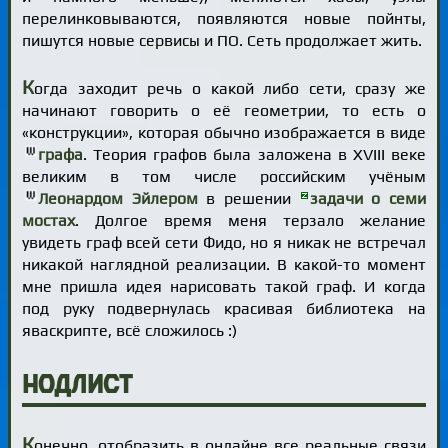
перелинковываются, появляются новые пойнты,
пишутся новые сервисы и ПО. Сеть продолжает жить.
К
огда заходит речь о какой либо сети, сразу же
начинают говорить о её геометрии, то есть о
«конструкции», которая обычно изображается в виде
графа
. Теория графов была заложена в XVIII веке
великим в том числе российским учёным
Леонардом Эйлером
в решении
задачи о семи
мостах
. Долгое время меня терзало желание
увидеть граф всей сети Фидо, но я никак не встречал
никакой наглядной реализации. В какой-то момент
мне пришла идея нарисовать такой граф. И когда
под руку подвернулась красивая библиотека на
яваскрипте, всё сложилось :)
Нодлист
К
онечно, отобразить в онлайне все реальные связи