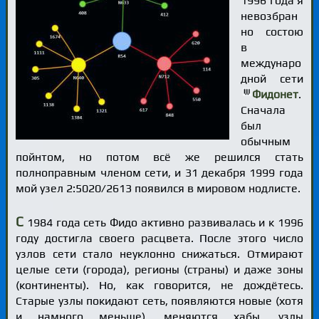
1996 года я
невозбран
но состою
в
междунаро
дной сети
Фидонет
.
Сначала
был
обычным
пойнтом, но потом всё же решился стать
полноправным членом сети, и 31 декабря 1999 года
мой узел 2:5020/2613 появился в мировом нодлисте.
С
1984 года сеть Фидо активно развивалась и к 1996
году достигла своего расцвета. После этого число
узлов сети стало неуклонно снижаться. Отмирают
целые сети (города), регионы (страны) и даже зоны
(континенты). Но, как говорится, не дождётесь.
Старые узлы покидают сеть, появляются новые (хотя
и намного меньше), меняются хабы, узлы