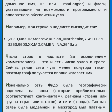
доменное имя, IP- или E-mail-адрес) и флаги,
указывающие на возможности программного и
аппаратного обеспечения узла.
Н
апример, моя строка в нодлисте выглядит так:
,2613,NoZDR,Moscow,Ruslan_Marchenko,7-499-611-
3250,9600,XX,MO,CM,IBN,INA:2613.ru
Ч
исло строк в нодлисте (за исключением
комментариев) — это и есть число узлов в графе.
Сейчас узлов сети чуть менее полутора тысяч,
поэтому граф получается вполне «глазастым».
И
значально сеть Фидо была географически
поделена на зоны (которые приблизительно
соответствуют континентам), регионы (страна или
группа стран или штатов) и сети (города). Так как
связь была модемной, и межгород был платным,