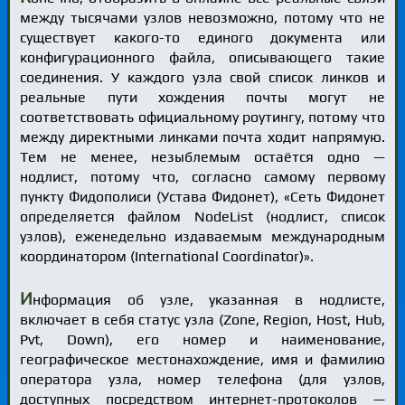
между тысячами узлов невозможно, потому что не
существует какого-то единого документа или
конфигурационного файла, описывающего такие
соединения. У каждого узла свой список линков и
реальные пути хождения почты могут не
соответствовать официальному роутингу, потому что
между директными линками почта ходит напрямую.
Тем не менее, незыблемым остаётся одно —
нодлист, потому что, согласно самому первому
пункту Фидополиси (Устава Фидонет), «Сеть Фидонет
определяется файлом NodeList (нодлист, список
узлов), еженедельно издаваемым международным
координатором (International Coordinator)».
И
нформация об узле, указанная в нодлисте,
включает в себя статус узла (Zone, Region, Host, Hub,
Pvt, Down), его номер и наименование,
географическое местонахождение, имя и фамилию
оператора узла, номер телефона (для узлов,
доступных посредством интернет-протоколов —