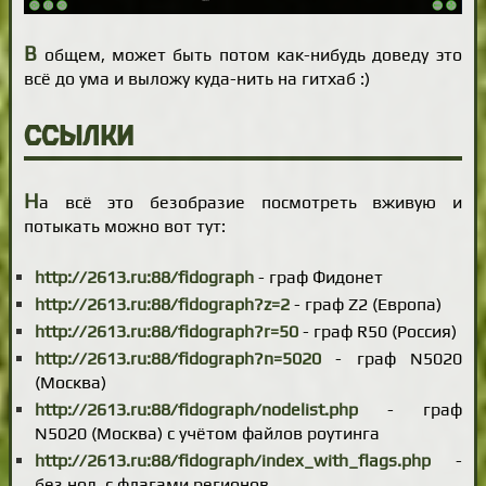
В
общем, может быть потом как-нибудь доведу это
всё до ума и выложу куда-нить на гитхаб :)
Ссылки
Н
а всё это безобразие посмотреть вживую и
потыкать можно вот тут:
http://2613.ru:88/fidograph
- граф Фидонет
http://2613.ru:88/fidograph?z=2
- граф Z2 (Европа)
http://2613.ru:88/fidograph?r=50
- граф R50 (Россия)
http://2613.ru:88/fidograph?n=5020
- граф N5020
(Москва)
http://2613.ru:88/fidograph/nodelist.php
- граф
N5020 (Москва) с учётом файлов роутинга
http://2613.ru:88/fidograph/index_with_flags.php
-
без нод, с флагами регионов