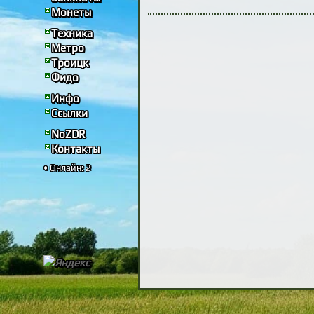
Монеты
Техника
Метро
Троицк
Фидо
Инфо
Ссылки
NoZDR
Контакты
• Онлайн: 2