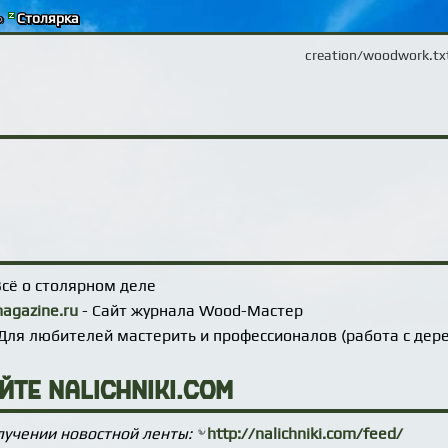
»
Столярка
creation/woodwork.tx
Всё о столярном деле
agazine.ru
- Сайт журнала Wood-Мастер
Для любителей мастерить и профессионалов (работа с дер
те nalichniki.com
учении новостной ленты:
http://nalichniki.com/feed/