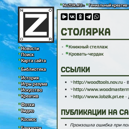
NoZDR.RU
»
Гениальный креатив
Столярка
Книжный стеллаж
Новости
Кровать-чердак
Поиск
Карта сайта
Библиотека
Ссылки
История
http://woodtools.nov.ru
- 
Игры разума
http://www.woodmasterm
Искусство
Креатив
http://www.lobzik.pri.ee
- 
Фотки
Видео
Публикации на сай
Космос
Произошла ошибка при пол
Банкноты