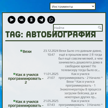
TAG: автобиография
23.12.2024
Вехи Было это давным-давно,
Вехи
10:47
ещё в прошлом веке :) Я тогда
был ещё совсем мелкий, а чем
занимались дошколята дома в
свободное время? По
телевизору тогда было ос…
11.01.2025
Как я учился
Как я учился
21:07
программировать - 2 Начало: *
программировать -
Вехи * Как я учился
2
программировать - 1
Знакогенераторы В процессе
загрузки бейсика, да и
некоторых других пр…
21.05.2025
Как я учился
Как я учился
07:43
программировать - 3 Начало: *
программировать -