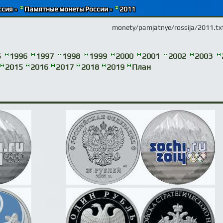
ссия
»
Памятные монеты России
»
2011
monety/pamjatnye/rossija/2011.tx
5
1996
1997
1998
1999
2000
2001
2002
2003
2015
2016
2017
2018
2019
План