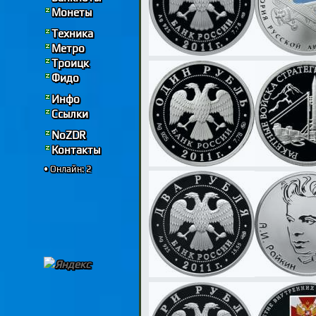
Монеты
Техника
Метро
Троицк
Фидо
Инфо
Ссылки
NoZDR
Контакты
• Онлайн: 2