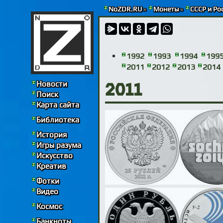
NoZDR.RU
»
Монеты
»
СССР и Ро
1992
1993
1994
199
2011
2012
2013
2014
Новости
2011
Поиск
Карта сайта
Библиотека
История
Игры разума
Искусство
Креатив
Фотки
Видео
Космос
Банкноты