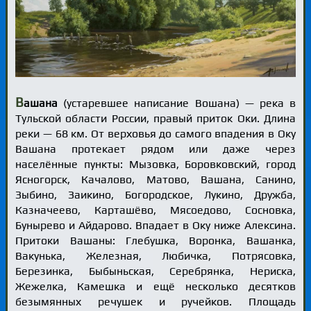
В
ашана
(устаревшее написание Вошана) — река в
Тульской области России, правый приток Оки. Длина
реки — 68 км. От верховья до самого впадения в Оку
Вашана протекает рядом или даже через
населённые пункты: Мызовка, Боровковский, город
Ясногорск, Качалово, Матово, Вашана, Санино,
Зыбино, Заикино, Богородское, Лукино, Дружба,
Казначеево, Карташёво, Мясоедово, Сосновка,
Бунырево и Айдарово. Впадает в Оку ниже Алексина.
Притоки Вашаны: Глебушка, Воронка, Вашанка,
Вакунька, Железная, Любичка, Потрясовка,
Березинка, Быбыньская, Серебрянка, Нериска,
Жежелка, Камешка и ещё несколько десятков
безымянных речушек и ручейков. Площадь