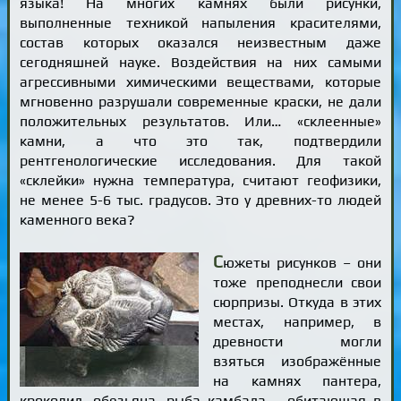
языка! На многих камнях были рисунки,
выполненные техникой напыления красителями,
состав которых оказался неизвестным даже
сегодняшней науке. Воздействия на них самыми
агрессивными химическими веществами, которые
мгновенно разрушали современные краски, не дали
положительных результатов. Или… «склеенные»
камни, а что это так, подтвердили
рентгенологические исследования. Для такой
«склейки» нужна температура, считают геофизики,
не менее 5-6 тыс. градусов. Это у древних-то людей
каменного века?
С
южеты рисунков – они
тоже преподнесли свои
сюрпризы. Откуда в этих
местах, например, в
древности могли
взяться изображённые
на камнях пантера,
крокодил, обезьяна, рыба камбала – обитающая в