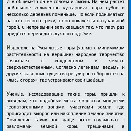
И в общем-то он не совсем и лысый. На нём растёт
небольшое количество кустарника, пара дубов и
несколько деревьев поменьше. Но если подниматься
на этот склон от реки, то он покажется натуральной
горой. С непривычки запыхаешься так, что пару раз
придётся переводить дух при подъёме.
И
здревле на Руси лысые горы (холмы с минимумом
растительности на вершине) народное творчество
связывает с колдовством и чем-то
сверхъестественным. Согласно легендам, ведьмы и
другие сказочные существа регулярно собираются на
«лысых горах», где устраивают свои шабаши.
У
ченые, исследовавшие такие горы, пришли к
выводам, что подобные места являются мощными
геопатогенными зонами, участками земли, где
происходит выброс или накопление земной энергии.
Появление таких зон чаще всего связывают с
разломами земной коры, трещинами в