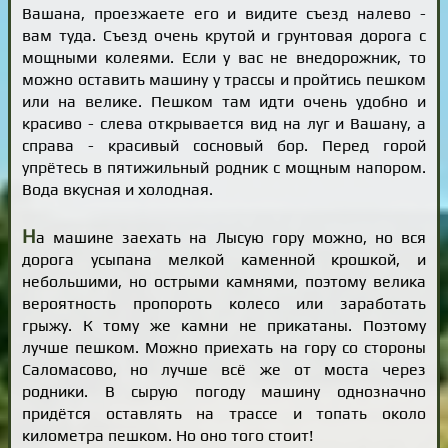
Вашана, проезжаете его и видите съезд налево -
вам туда. Съезд очень крутой и грунтовая дорога с
мощными колеями. Если у вас не внедорожник, то
можно оставить машину у трассы и пройтись пешком
или на велике. Пешком там идти очень удобно и
красиво - слева открывается вид на луг и Вашану, а
справа - красивый сосновый бор. Перед горой
упрётесь в пятижильный родник с мощным напором.
Вода вкусная и холодная.
Н
а машине заехать на Лысую гору можно, но вся
дорога усыпана мелкой каменной крошкой, и
небольшими, но острыми камнями, поэтому велика
вероятность пропороть колесо или заработать
грыжу. К тому же камни не прикатаны. Поэтому
лучше пешком. Можно приехать на гору со стороны
Саломасово, но лучше всё же от моста через
родники. В сырую погоду машину однозначно
придётся оставлять на трассе и топать около
километра пешком. Но оно того стоит!