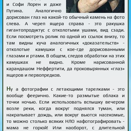
и Софи Лорен и даже
Путина. Аналогично
дорисован глаз на какой-то обычный камень на фото
слева. А череп ящера справа - это ракушка
гигантопродуктус с отколотыми ушами, вид сзади.
Если посмотреть ролик по одной из ссылок внизу, то
там видны куча аналогичных «доказательств» -
отколотые камушки с кое-где дорисованными
глазами и ртами. В общем, следов обработки на этих
камушках не видно. Кроме нарисованной
карандашом Неффертити, да проковырянных «глаз»
ящеров и первопредков.
Н
у а фотографии с летающими тарелками - это
вообще феерично. Какие-то размытые облака и
точки ночью. Если использовать вспышку вечером
возле реки, когда вокруг поднялся туман, или
накрапывает дождь, или вокруг вьются насекомые,
то можно столько всяких НЛО нафотографировать -
мама не горюй! Или наоборот, с длительной