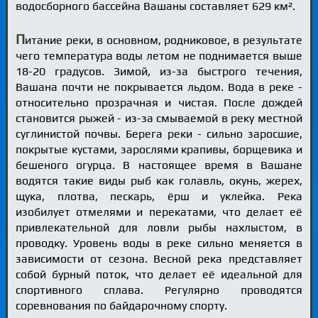
водосборного бассейна Вашаны составляет 629 км².
П
итание реки, в основном, родниковое, в результате
чего температура воды летом не поднимается выше
18-20 градусов. Зимой, из-за быстрого течения,
Вашана почти не покрывается льдом. Вода в реке -
относительно прозрачная и чистая. После дождей
становится рыжей - из-за смываемой в реку местной
суглинистой почвы. Берега реки - сильно заросшие,
покрытые кустами, зарослями крапивы, борщевика и
бешеного огурца. В настоящее время в Вашане
водятся такие виды рыб как голавль, окунь, жерех,
щука, плотва, пескарь, ёрш и уклейка. Река
изобилует отмелями и перекатами, что делает её
привлекательной для ловли рыбы нахлыстом, в
проводку. Уровень воды в реке сильно меняется в
зависимости от сезона. Весной река представляет
собой бурный поток, что делает её идеальной для
спортивного сплава. Регулярно проводятся
соревнования по байдарочному спорту.