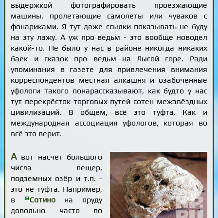
выдержкой фотографировать проезжающие
машины, пролетающие самолёты или чуваков с
фонариками. Я тут даже ссылки показывать не буду
на эту лажу. А уж про ведьм - это вообще новодел
какой-то. Не было у нас в районе никогда никаких
баек и сказок про ведьм на Лысой горе. Ради
упоминания в газете для привлечения внимания
корреспондентов местная алкашня и озабоченные
уфологи такого понарассказывают, как будто у нас
тут перекрёсток торговых путей сотен межзвёздных
цивилизаций. В общем, всё это туфта. Как и
международная ассоциация уфологов, которая во
всё это верит.
А
вот насчёт большого
числа пещер,
подземных озёр и т.п. -
это не туфта. Например,
в
Сотино
на пруду
довольно часто по