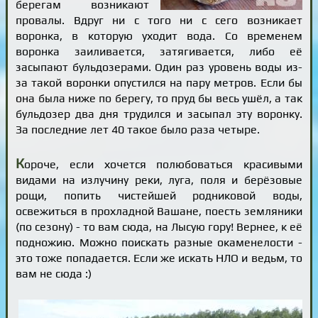
берегам возникают
провалы. Вдруг ни с того ни с сего возникает
воронка, в которую уходит вода. Со временем
воронка заиливается, затягивается, либо её
засыпают бульдозерами. Один раз уровень воды из-
за такой воронки опустился на пару метров. Если бы
она была ниже по берегу, то пруд бы весь ушёл, а так
бульдозер два дня трудился и засыпал эту воронку.
За последние лет 40 такое было раза четыре.
К
ороче, если хочется полюбоваться красивыми
видами на излучину реки, луга, поля и берёзовые
рощи, попить чистейшей родниковой воды,
освежиться в прохладной Вашане, поесть земляники
(по сезону) - то вам сюда, на Лысую гору! Вернее, к её
подножию. Можно поискать разные окаменелости -
это тоже попадается. Если же искать НЛО и ведьм, то
вам не сюда :)