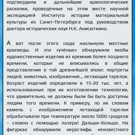
подтвердили и дальнейшие археологические
раскопки, проведённые на этом месте научной
экспедицией Института истории материальной
культуры из Санкт-Петербурга под руководством
доктора исторических наук Н.К. Анисюткина.
А
вот после этого сюда нахлынули местные
краеведы. И эти «учёные» обнаружили якобы
художественные изделия из кремния более позднего
времени, которые не вписывались в общие
представления о той древнейшей эпохе: портреты
людей, животных, изображения… летающих тарелок.
Возраст изделий определили в 15-20 тыс. лет, а
использованные при их изготовлении технологии,
что удивительно, не должны были бы быть доступны
людям того времени. К примеру, по их словам
камень с изображением летающей тарелки
обрабатывали при температуре около 5000 градусов
– словно с помощью лазера! Дальше-больше. На
фигурках обнаружили иероглифы неизвестного