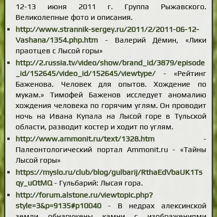
12-13 июня 2011 г. Группа Рыжавского.
Великолепные фото и описания.
http://www.strannik-sergey.ru/2011/2/2011-06-12-
Vashana/1354.php.htm
- Валерий Дёмин, «Лики
праотцев с Лысой горы»
http://2.russia.tv/video/show/brand_id/3879/episode
_id/152645/video_id/152645/viewtype/
- «Рейтинг
Баженова. Человек для опытов. Хождение по
мукам.» Тимофей Баженов исследует аномалию
хождения человека по горячим углям. Он проводит
ночь на Ивана Купала на Лысой горе в Тульской
области, разводит костер и ходит по углям.
http://www.ammonit.ru/text/1328.htm
-
Палеонтологический портал Ammonit.ru - «Тайны
Лысой горы»
https://myslo.ru/club/blog/gulbarij/RthaEdVbaUK1Ts
qy_uOtMQ
- Гульбарий: Лысая гора.
http://forum.alstone.ru/viewtopic.php?
style=3&p=9135#p10040
- В недрах алексинской
земли обнаружены камни с изображениями