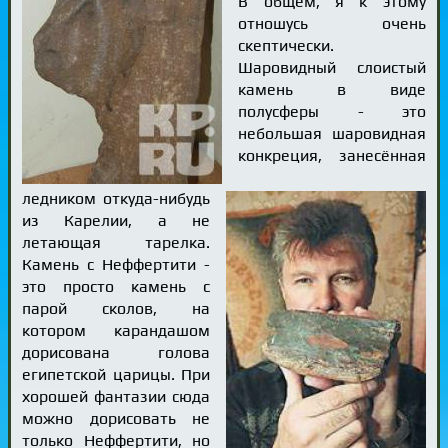
В общем, я к этому
отношусь очень
скептически.
Шаровидный слоистый
камень в виде
полусферы - это
небольшая шаровидная
конкреция, занесённая
ледником откуда-нибудь
из Карелии, а не
летающая тарелка.
Камень с Неффертити -
это просто камень с
парой сколов, на
котором карандашом
дорисована голова
египетской царицы. При
хорошей фантазии сюда
можно дорисовать не
только Неффертити, но