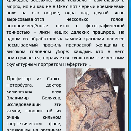
морях, но ни как не в Оке? Вот чёрный кремниевый
нож: на его острие, одна над другой, ясно
вырисовываются несколько голов,
воспроизведённые почти с фотографической
точностью – лики наших далёких пращуров. На
одном из обработанных камней красками нанесён
несмываемый профиль прекрасной женщины в
высоком головном уборе: каждый, кто в него
всматривается, поражается сходством с известным
скульптурным портретом Нефертити…
П
рофессор из Санкт-
Петербурга, доктор
химических наук
Владимир Беляков,
исследовавший эти
камни, говорит об их
очень сильном
энергетическом фоне,
влияющим на организм