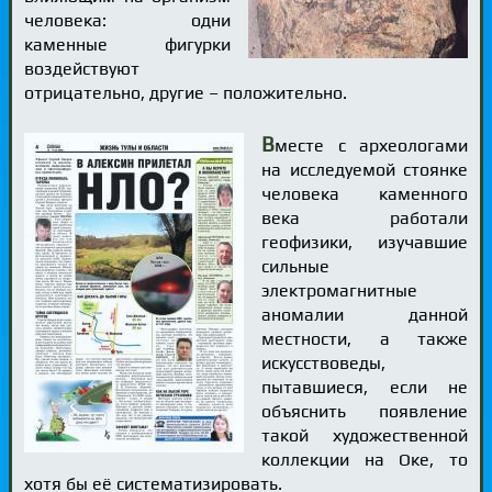
человека: одни
каменные фигурки
воздействуют
отрицательно, другие – положительно.
В
месте с археологами
на исследуемой стоянке
человека каменного
века работали
геофизики, изучавшие
сильные
электромагнитные
аномалии данной
местности, а также
искусствоведы,
пытавшиеся, если не
объяснить появление
такой художественной
коллекции на Оке, то
хотя бы её систематизировать.