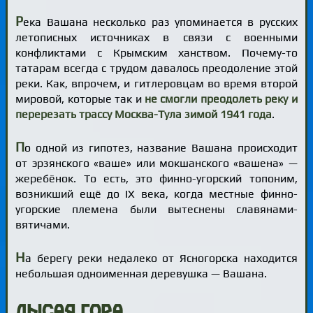
Р
ека Вашана несколько раз упоминается в русских
летописных источниках в связи с военными
конфликтами с Крымским ханством. Почему-то
татарам всегда с трудом давалось преодоление этой
реки. Как, впрочем, и гитлеровцам во время второй
мировой, которые так и
не смогли преодолеть реку и
перерезать трассу Москва-Тула зимой 1941 года
.
П
о одной из гипотез, название Вашана происходит
от эрзянского «ваше» или мокшанского «вашена» —
жеребёнок. То есть, это финно-угорский топоним,
возникший ещё до IX века, когда местные финно-
угорские племена были вытеснены славянами-
вятичами.
Н
а берегу реки недалеко от Ясногорска находится
небольшая одноименная деревушка — Вашана.
Лысая гора