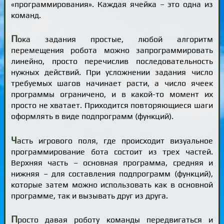
«программирования». Каждая ячейка – это одна из
команд.
П
ока задания простые, любой алгоритм
перемещения робота можно запрограммировать
линейно, просто перечислив последовательность
нужных действий. При усложнении задания число
требуемых шагов начинает расти, а число ячеек
программы ограничено, и в какой-то момент их
просто не хватает. Приходится повторяющиеся шаги
оформлять в виде подпрограмм (функций).
Ч
асть игрового поля, где происходит визуальное
программирование бота состоит из трех частей.
Верхняя часть – основная программа, средняя и
нижняя – для составления подпрограмм (функций),
которые затем можно использовать как в основной
программе, так и вызывать друг из друга.
П
росто давая роботу команды передвигаться и