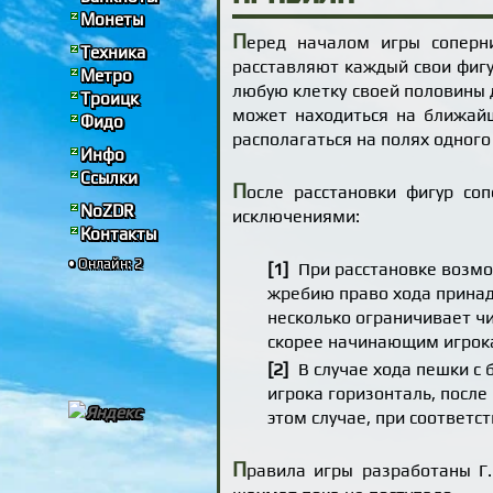
Монеты
П
еред началом игры соперн
Техника
расставляют каждый свои фигу
Метро
любую клетку своей половины 
Троицк
может находиться на ближайш
Фидо
располагаться на полях одного 
Инфо
Ссылки
П
осле расстановки фигур с
NoZDR
исключениями:
Контакты
• Онлайн: 2
При расстановке возмо
жребию право хода принадл
несколько ограничивает ч
скорее начинающим игрок
В случае хода пешки с 
игрока горизонталь, после
этом случае, при соответ
П
равила игры разработаны Г