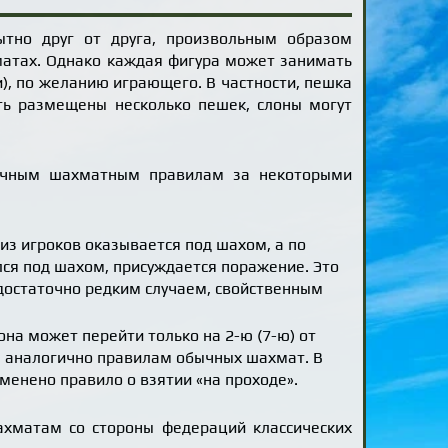
ытно друг от друга, произвольным образом
хматах. Однако каждая фигура может занимать
), по желанию играющего. В частности, пешка
ть размещены несколько пешек, слоны могут
бычным шахматным правилам за некоторыми
из игроков оказывается под шахом, а по
лся под шахом, присуждается поражение. Это
достаточно редким случаем, свойственным
 она может перейти только на 2-ю (7-ю) от
ёд, аналогично правилам обычных шахмат. В
менено правило о взятии «на проходе».
хматам со стороны федераций классических