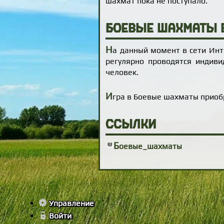
шахмат пока не поступало.
Боевые шахматы в
Н
а данный момент в сети Ин
регулярно проводятся индиви
человек.
И
гра в Боевые шахматы приоб
Ссылки
Б
оевые_шахматы
Управление
Войти