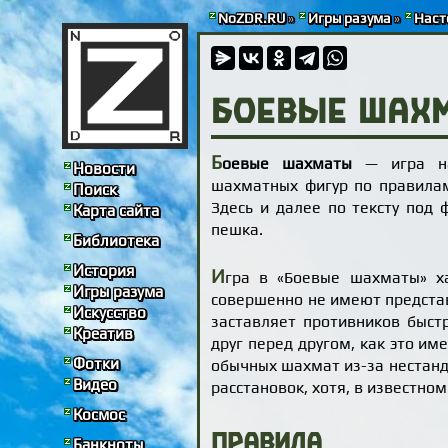
NoZDR.RU
»
Игры разума
»
Наст
Боевые шах
Б
оевые шахматы
— игра на
Новости
шахматных фигур по правилам
Поиск
Здесь и далее по тексту под 
Карта сайта
пешка.
Библиотека
История
И
гра в «Боевые шахматы» х
Игры разума
совершенно не имеют представ
Искусство
заставляет противников быст
Креатив
друг перед другом, как это и
Фотки
обычных шахмат из-за нестан
Видео
расстановок, хотя, в известно
Космос
Правила
Банкноты