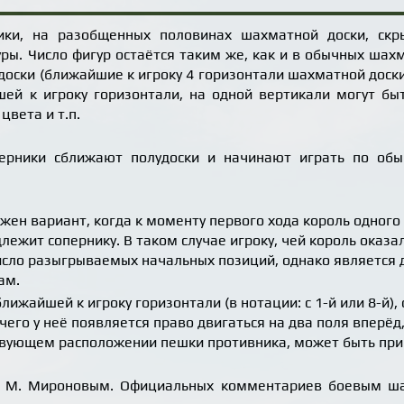
ики, на разобщенных половинах шахматной доски, скр
ры. Число фигур остаётся таким же, как и в обычных ша
доски (ближайшие к игроку 4 горизонтали шахматной доски
ей к игроку горизонтали, на одной вертикали могут бы
цвета и т.п.
оперники сближают полудоски и начинают играть по о
жен вариант, когда к моменту первого хода король одного 
ежит сопернику. В таком случае игроку, чей король оказа
исло разыгрываемых начальных позиций, однако является 
ам.
ближайшей к игроку горизонтали (в нотации: с 1-й или 8-й),
 чего у неё появляется право двигаться на два поля впер
ствующем расположении пешки противника, может быть при
. М. Мироновым. Официальных комментариев боевым ша