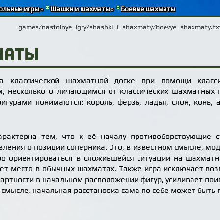
ольные игры
»
Шашки и шахматы
»
Боевые шахматы
games/nastolnye_igry/shashki_i_shaxmaty/boevye_shaxmaty.tx
маты
 классической шахматной доске при помощи класси
, несколько отличающимся от классических шахматных 
фигурами понимаются: король, ферзь, ладья, слон, конь, 
арактерна тем, что к её началу противоборствующие с
ления о позиции соперника. Это, в известном смысле, мо
ро ориентироваться в сложившейся ситуации на шахматн
меет место в обычных шахматах. Также игра исключает в
дартности в начальном расположении фигур, усиливает п
м смысле, начальная расстановка сама по себе может быть