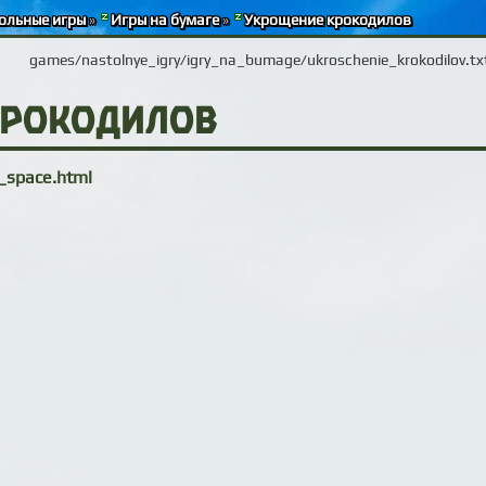
ольные игры
»
Игры на бумаге
»
Укрощение крокодилов
games/nastolnye_igry/igry_na_bumage/ukroschenie_krokodilov.tx
крокодилов
s_space.html