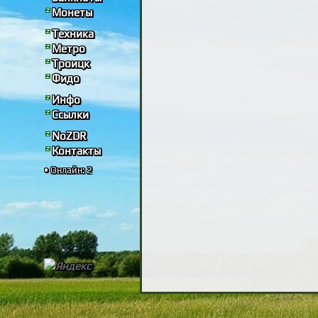
Монеты
Техника
Метро
Троицк
Фидо
Инфо
Ссылки
NoZDR
Контакты
• Онлайн: 2