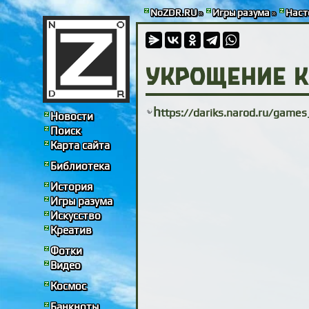
NoZDR.RU
»
Игры разума
»
Наст
Укрощение 
h
ttps://dariks.narod.ru/game
Новости
Поиск
Карта сайта
Библиотека
История
Игры разума
Искусство
Креатив
Фотки
Видео
Космос
Банкноты