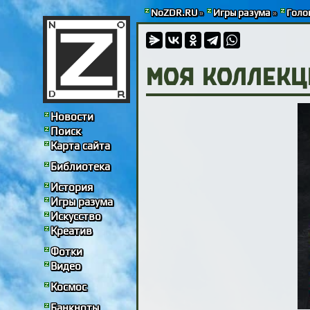
NoZDR.RU
»
Игры разума
»
Голо
Моя коллекц
Новости
Поиск
Карта сайта
Библиотека
История
Игры разума
Искусство
Креатив
Фотки
Видео
Космос
Банкноты