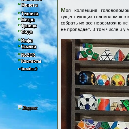
Монеты
М
оя коллекция головоломо
Техника
существующих головоломок в м
Метро
собрать их все невозможно не
Троицк
не пропадает. В том числе и у 
Фидо
Инфо
Ссылки
NoZDR
Контакты
• Онлайн: 2