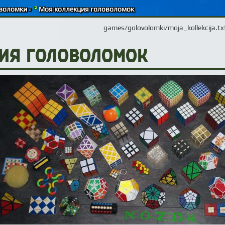
воломки
»
Моя коллекция головоломок
games/golovolomki/moja_kollekcija.tx
ия головоломок