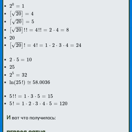
2
0
=
1
0
2
=
1
[
20
]
=
4
√
20
=
4
[
]
⌈
20
⌉
=
5
√
20
=
5
⌈
⌉
[
20
]
!
!
=
4
!
!
=
2
⋅
4
=
8
√
20
!
!
=
4
!
!
=
2
⋅
4
=
8
[
]
20
20
[
20
]
!
=
4
!
=
1
⋅
2
⋅
3
⋅
4
=
24
√
20
!
=
4
!
=
1
⋅
2
⋅
3
⋅
4
=
24
[
]
2
⋅
5
=
10
2
⋅
5
=
10
25
25
2
5
=
32
5
2
=
32
ln
(
25
!
)
≅
58.0036
ln
(
25
!
)
≅
58.0036
5
!
!
=
1
⋅
3
⋅
5
=
15
5
!
!
=
1
⋅
3
⋅
5
=
15
5
!
=
1
⋅
2
⋅
3
⋅
4
⋅
5
=
120
5
!
=
1
⋅
2
⋅
3
⋅
4
⋅
5
=
120
И
вот что получилось: