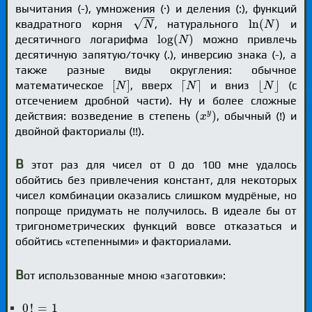
вычитания (-), умножения (·) и деления (:), функций
N
ln
(
N
)
√
ln
(
)
квадратного корня
, натурального
и
N
N
log
(
N
)
log
(
)
десятичного логарифма
можно привлечь
N
десятичную запятую/точку (.), инверсию знака (-), а
также разные виды округления: обычное
[
N
]
⌈
N
⌉
⌊
N
⌋
[
]
⌈
⌉
⌊
⌋
математическое
, вверх
и вниз
(с
N
N
N
отсечением дробной части). Ну и более сложные
(
x
y
)
y
(
)
действия: возведение в степень
, обычный (!) и
x
двойной факториалы (!!).
В
этот раз для чисел от 0 до 100 мне удалось
обойтись без привлечения констант, для некоторых
чисел комбинации оказались слишком мудрёные, но
попроще придумать не получилось. В идеале бы от
тригонометрических функций вовсе отказаться и
обойтись «степенными» и факториалами.
В
от использованные мною «заготовки»:
0
!
=
1
0
!
=
1