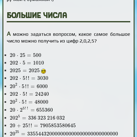
Большие числа
А
можно задаться вопросом, какое самое большое
число можно получить из цифр 2,0,2,5?
20
⋅
25
=
500
20
⋅
25
=
500
202
⋅
5
=
1010
202
⋅
5
=
1010
2025
=
2025
2025
=
2025
202
⋅
5
!
!
=
3030
202
⋅
5
!
!
=
3030
20
2
⋅
5
!
!
=
6000
2
20
⋅
5
!
!
=
6000
202
⋅
5
!
=
24
240
202
⋅
5
!
=
24
240
20
2
⋅
5
!
=
48
000
2
20
⋅
5
!
=
48
000
20
⋅
2
5
!
!
=
655
360
5
!
!
20
⋅
2
=
655
360
202
5
=
336
323
216
032
5
202
=
336
323
216
032
20
+
25
!
!
=
7
905
853
580
645
20
+
25
!
!
=
7
905
853
580
645
20
25
=
335
544
320
000
000
000
000
000
000
000
000
25
20
=
335
544
320
000
000
000
000
000
000
000
000