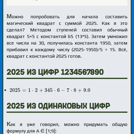
М
ожно попробовать для начала составить
магический квадрат с суммой 2025. Как я это
сделал? Методом ступеней составил обычный
квадрат 5×5 с константой 65 (13*5). Затем умножил
все числа на 30, получилась константа 1950, затем
прибавил к каждому числу (2025-1950)/5 = 15. Всё,
квадрат с константой 2025 готов.
2025 из цифр 1234567890
2025
=
1
⋅
2
+
345
⋅
6
-
7
⋅
8
+
9.0
2025
=
1
⋅
2
+
345
⋅
6
−
7
⋅
8
+
9.0
2025 из одинаковых цифр
К
ак я уже говорил, можно придумать общую
формулу для А ∈ [1;9]: