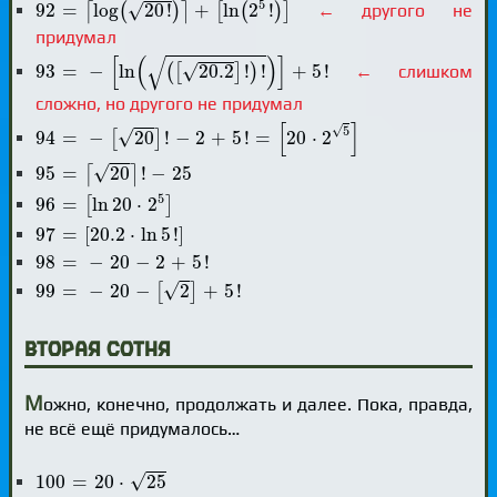
5
√
92
=
log
20
!
+
ln
2
!
⌈
(
)
⌉
[
(
)
]
← другого не
придумал
93
=
-
[
ln
(
(
[
20.2
]
!
)
!
)
]
+
5
!
√
[
(
)
]
√
93
=
−
ln
20.2
!
!
+
5
!
(
[
]
)
← слишком
сложно, но другого не придумал
94
=
-
[
20
]
!
-
2
+
5
!
=
[
20
⋅
2
5
]
[
]
√
5
√
94
=
−
20
!
−
2
+
5
!
=
20
⋅
2
[
]
95
=
⌈
20
⌉
!
-
25
√
95
=
20
!
−
25
⌈
⌉
96
=
[
ln
20
⋅
2
5
]
5
96
=
ln
20
⋅
2
[
]
97
=
[
20.2
⋅
ln
5
!
]
97
=
[
20.2
⋅
ln
5
!
]
98
=
-
20
-
2
+
5
!
98
=
−
20
−
2
+
5
!
99
=
-
20
-
[
2
]
+
5
!
√
99
=
−
20
−
2
+
5
!
[
]
Вторая сотня
М
ожно, конечно, продолжать и далее. Пока, правда,
не всё ещё придумалось…
100
=
20
⋅
25
√
100
=
20
⋅
25