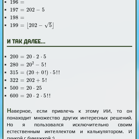
196
=
197
=
202
-
5
197
=
202
−
5
198
=
198
=
199
=
⌊
202
-
5
⌋
√
199
=
202
−
5
⌊
⌋
и так далее...
200
=
20
⋅
2
⋅
5
200
=
20
⋅
2
⋅
5
280
=
20
2
-
5
!
2
280
=
20
−
5
!
315
=
(
20
+
0
!
)
⋅
5
!
!
315
=
(
20
+
0
!
)
⋅
5
!
!
322
=
202
+
5
!
322
=
202
+
5
!
500
=
20
⋅
25
500
=
20
⋅
25
600
=
20
⋅
2
⋅
5
!
!
600
=
20
⋅
2
⋅
5
!
!
Н
аверное, если привлечь к этому ИИ, то он
понаходит множество других интересных решений.
Но я пользовался исключительно своим
естественным интеллектом и калькулятором. И
ручкой с бумажкой :)