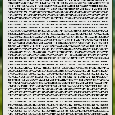
5942014023259432264781111920496565379039830398604012755281393936945411821312638
718016689536891422058013200078560239082462009355160406069664826993110498812859
397572199604363663953075788701751628628097278120188258284006662210845369987338
366062482382750139337951071166778615980246743069450959649204251335959323529030
193448297861551166833155928780959693240134724527017004404050802655985057965263
548003573126212893925052322958732324745744612650244503186594875769048646673122
828991531053530189450662807931726511007290146439048553235451423044668274749804
487187740721652845878195772414038426302422202427750680474524489532098229568224
856546878000485270037960910910792142549861248127714727799404930865481018667682
175531439743122930996551668573605504238171441585593018779183079639053590342698
9886286229891912900630871614648779811122224874801662389361394358597760922386229
4162314908213311127455028626546452985149946690535974129596370811562340185624627
643343726489143305604781556946253898789363516591061004373733227585595432456390
180541515406482970521236433024698403108804233757479721778615764914341839567368
882187944377341984199395611564633324776243226347744067329562341008853488279745
641588152947225607548788518069521464213780564185244745736042024723484945624393
493680160152781984177401165910103053320174105897434108845687632328771901315753
993803548845191815010789168184256287615633210611621017631039224934852931393796
6248845940969811181259425185666808529248131993443515741150071627707616524091900
796070250897968315560131445639778222099134417281414692239398315233775942980617
445581466056598398577849886145400959268297651077539307155872253663960231006426
2780447735236115652727962273115371447987075802342423571913339954442421012871662
799796682098789586059202851736812143237231059785820542682887751873072445432394
574196978415105709996742238037619548082889162799891245663009197049924661282762
569969722926367887975657460019572668765095109563447141092044568474402198612685
0868281730350046526271115445058454335871744114750066117083492241926002975496254
996320714993645571487506806974703616382365263729600730524095433090055724057215
437630025969010156923347834799782331699445183035225125836265902979403808783032
628109004037215338442346927149963924495991495158228107207555152104826493453884
445746379929595732645397929156856473308097944530672630588509880943697430467088
354337379125053449186552578678078782690446271653970172688614565545905123515979
731672285422558755390286755501854566618776367400784293148522580472330084369987
274771036365452178213579500201289932393710334953683489364678874347910855924685
804709505283139296341780092881702449378425769434227689952394556532207574320976
481730891995655890335530839693953689070720109535799815055045483178592123080949
4792699686571914841701051745319798110562517643970603609493829997690823752531166
424179880829356486310787853800711941961253896490106323013853399042248038855223