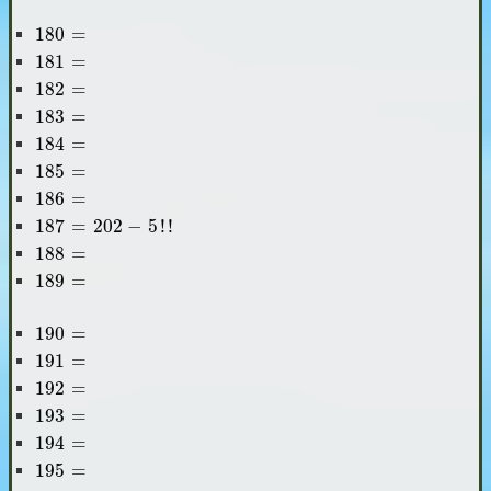
180
=
180
=
181
=
181
=
182
=
182
=
183
=
183
=
184
=
184
=
185
=
185
=
186
=
186
=
187
=
202
-
5
!
!
187
=
202
−
5
!
!
188
=
188
=
189
=
189
=
190
=
190
=
191
=
191
=
192
=
192
=
193
=
193
=
194
=
194
=
195
=
195
=
196
=