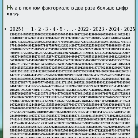
Н
у а в полном факториале в два раза больше цифр -
5819:
2025
!
=
1
⋅
2
⋅
3
⋅
4
⋅
5
⋅
…
⋅
2022
⋅
2023
⋅
2024
⋅
2025
=
2025
!
=
1
⋅
2
⋅
3
⋅
4
⋅
5
⋅
…
⋅
2022
⋅
2023
⋅
2024
⋅
2025
130820334785852259560563332080545767454094361782263429080662655669346146728421
610483047685629473134353898420491495359210905126874751888459504813684024364448
0400773422570357550032733681153767019054003453723163669383914597146387577101611
379410090504994236667714175967642428321420877239835225386239907580989685447160
276083862277252518197954929093693294092197955925098222346809957433389913503476
598098107756806210622776946528598438947484486201928918712939223934248494622907
498374416780364927434871528748782953396469101707096551328366360610681242899349
561907608622494768691839320854919243522392186633941630087555845750459225623726
848672167450738134719465688616734805278421062480807026700388337251544158168370
085342525720292449938655187120539630252901352912881800197075624638420929076200
3603135011921122344529842666094323476265918070749834884276245039438646092504241
147773177261824745390122050610211867889490106883769206943537169643722601497304
7040384649039327593668137045056809660983925542750155879583106236660484871851111
5522317683747216607577465092111381372115612015721108265594993621390108798315909
446477001535431765556626247757874549101020522041150299960339639938204341325887
498508769222817390472162857717044286145146839272163774411946738468725090578339
859570620257867402230377810791457700519376879661065231346493716078821547526918
239628666897962437558397133174254945900969312279123860890694362068696992898552
870369758307630170835356820072306766776136641568481425180475836190461063319623
107829615845124458107201535551036062557963074787265515599341779387661015979135
0706056085489620234463454571826799111678580195263031608974870904177074721377432
775651262476648853981198254891302503620333271812634107189394365535565481055170
2842990301641407572783915602537575912043883781834810111584898767646023892340875
074810491798345036978672069943259768703251148527290098465343871551617044062534
733256416689425162617358554835700893186990149457298097488714287003227697633067
210351542236835931927176427024694787833261250373418345806807765702991136696369
559833054626925186503963943147648727084662694966804479447121213168730467986760
874049792586444690957974202015073184301427106996705524644500472978689134906962
499733316772299455806365187233847092528487276073841513583214764004733770686771