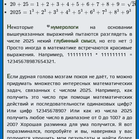
20
+
25
=
1
+
2
+
3
+
4
+
5
+
6
+
7
+
8
+
9
=
2025
√
20
+
25
=
1
+
2
+
3
+
4
+
5
+
6
+
7
+
8
+
9
=
20
2025
=
1
3
+
2
3
+
3
3
+
4
3
+
5
3
+
6
3
+
7
3
+
8
3
+
9
3
3
3
3
3
3
3
3
3
3
2025
=
1
+
2
+
3
+
4
+
5
+
6
+
7
+
8
+
9
Н
екоторые
нумерологи
на основании
вышеуказанных выражений пытаются разглядеть в
числе 2025 некий
глубинный смысл
, но его нет :)
Просто иногда в математике встречаются красивые
выражения. Например, 111111111 * 111111111 =
12345678987654321.
Е
сли дурная голова мозгам покоя не даёт, то можно
придумать множество интересных математических
задач, связанных с числом 2025. Например, как
получить это число при помощи математических
действий и последовательности одинаковых цифр?
Или цифр 1234567890? Или как из числа 2025
получить любое число в диапазоне от 0 до 100? а до
200? Хорошая разминка для ума получится. Я вот
поразминался, попробуйте и вы, наверняка у вас
получится улучшить мои результаты и найти более