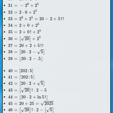
31
=
-
2
0
+
2
5
0
5
31
=
−
2
+
2
32
=
2
⋅
0
+
2
5
5
32
=
2
⋅
0
+
2
33
=
2
0
+
2
5
=
20
-
2
+
5
!
!
0
5
33
=
2
+
2
=
20
−
2
+
5
!
!
34
=
2
+
0
+
2
5
5
34
=
2
+
0
+
2
35
=
2
+
0
!
+
2
5
5
35
=
2
+
0
!
+
2
36
=
[
20
]
+
2
5
5
√
36
=
20
+
2
[
]
37
=
20
+
2
+
5
!
!
37
=
20
+
2
+
5
!
!
38
=
[
20
⋅
2
-
5
]
√
38
=
20
⋅
2
−
5
[
]
39
=
⌊
20
⋅
2
-
.5
⌋
39
=
⌊
20
⋅
2
−
.5
⌋
40
=
[
202
:
5
]
40
=
[
202
:
5
]
41
=
⌈
202
:
5
⌉
41
=
⌈
202
:
5
⌉
42
=
[
20
⋅
2
+
5
]
√
42
=
20
⋅
2
+
5
[
]
43
=
[
20
]
!
⋅
2
-
5
√
43
=
20
!
⋅
2
−
5
[
]
44
=
⌊
20
⋅
2
+
ln
5
!
⌋
44
=
⌊
20
⋅
2
+
ln
5
!
⌋
45
=
20
+
25
=
2025
√
45
=
20
+
25
=
2025
46
=
[
20
]
!
⋅
2
-
[
5
]
√
√
46
=
20
!
⋅
2
−
5
[
]
[
]