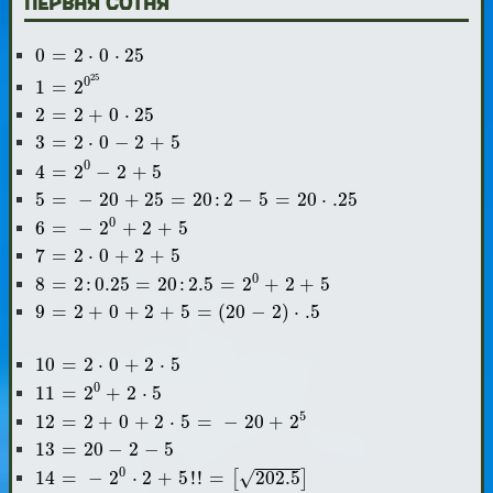
Первая сотня
0
=
2
⋅
0
⋅
25
0
=
2
⋅
0
⋅
25
1
=
2
0
25
25
0
1
=
2
2
=
2
+
0
⋅
25
2
=
2
+
0
⋅
25
3
=
2
⋅
0
-
2
+
5
3
=
2
⋅
0
−
2
+
5
4
=
2
0
-
2
+
5
0
4
=
2
−
2
+
5
5
=
-
20
+
25
=
20
:
2
-
5
=
20
⋅
.25
5
=
−
20
+
25
=
20
:
2
−
5
=
20
⋅
.25
6
=
-
2
0
+
2
+
5
0
6
=
−
2
+
2
+
5
7
=
2
⋅
0
+
2
+
5
7
=
2
⋅
0
+
2
+
5
8
=
2
:
0.25
=
20
:
2.5
=
2
0
+
2
+
5
0
8
=
2
:
0.25
=
20
:
2.5
=
2
+
2
+
5
9
=
2
+
0
+
2
+
5
=
(
20
-
2
)
⋅
.5
9
=
2
+
0
+
2
+
5
=
(
20
−
2
)
⋅
.5
10
=
2
⋅
0
+
2
⋅
5
10
=
2
⋅
0
+
2
⋅
5
11
=
2
0
+
2
⋅
5
0
11
=
2
+
2
⋅
5
12
=
2
+
0
+
2
⋅
5
=
-
20
+
2
5
5
12
=
2
+
0
+
2
⋅
5
=
−
20
+
2
13
=
20
-
2
-
5
13
=
20
−
2
−
5
14
=
-
2
0
⋅
2
+
5
!
!
=
[
202.5
]
0
√
14
=
−
2
⋅
2
+
5
!
!
=
202.5
[
]