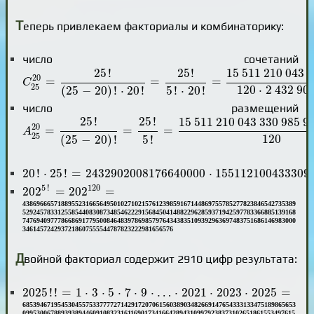
Т
еперь привлекаем факториалы и комбинаторику:
число сочетаний
C
25
20
=
25
!
(
25
-
20
)
!
⋅
20
!
=
25
!
5
!
⋅
20
!
=
15
511
210
043
33
25
!
25
!
15
511
210
043
3
20
=
=
=
C
25
120
⋅
2
432
90
5
!
⋅
20
!
(
25
−
20
)
!
⋅
20
!
число размещений
A
25
20
=
25
!
(
25
-
20
)
!
=
25
!
5
!
=
15
511
210
043
330
985
9
25
!
25
!
15
511
210
043
330
985
9
20
=
=
=
A
25
120
5
!
(
25
−
20
)
!
20
!
⋅
25
!
=
2432902008176640000
⋅
155112100433309
20
!
⋅
25
!
=
2432902008176640000
⋅
155112100433309
202
5
!
=
202
120
=
5
!
120
202
=
202
=
438696665718895523166564950102710215761239859167144869755785277823846542735389
529245783312558544083087348546222915684504148822962859371942597783366885139168
747694097778668691779500846483978698579764343835109392963697483751686146983000
3461457242937218607555544787823222981656576
Д
войной факториал содержит 2910 цифр результата:
2025
!
!
=
1
⋅
3
⋅
5
⋅
7
⋅
9
⋅
…
⋅
2021
⋅
2023
⋅
2025
=
2025
!
!
=
1
⋅
3
⋅
5
⋅
7
⋅
9
⋅
…
⋅
2021
⋅
2023
⋅
2025
=
685394671954530455753377772714291720706156038903482669147654333133475189865653
099530067889393894460910832316116901734166428943109979238373102651861553497615