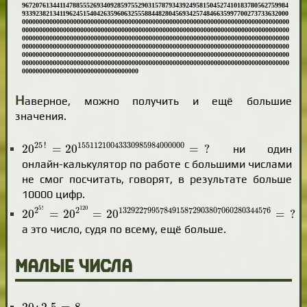
967207613441147885552693409285975529031578793439249581504527410183780562759984
933923821341196245154042635960632555884482804569342574846635997700273733632000
000000000000000000000000000000000000000000000000000000000000000000000000000000
000000000000000000000000000000000000000000000000000000000000000000000000000000
000000000000000000000000000000000000000000000000000000000000000000000000000000
000000000000000000000000000000000000000000000000000000000000000000000000000000
000000000000000000000000000000000000000000000000000000000000000000000000000000
000000000000000000000000000000000000000000000000000000000000000000000000000000
0000000000000000000000000000000000
Н
аверное, можно получить и ещё большие
значения.
20
25
!
=
20
15511210043330985984000000
=
?
25
!
15511210043330985984000000
20
=
20
=
?
ни один
онлайн-калькулятор по работе с большими числами
не смог посчитать, говорят, в результате больше
10000 цифр.
20
2
5
!
=
20
2
120
=
20
132922799578491587290380706
5
!
120
2
2
1329227995784915872903807060280344576
20
=
20
=
20
=
?
а это число, судя по всему, ещё больше.
Малые числа
20
:
2.5
=
8