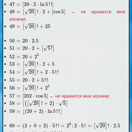
47
=
[
20
⋅
2
⋅
ln
5
!
!
]
47
=
[
20
⋅
2
⋅
ln
5
!
!
]
48
=
[
20
]
!
⋅
2
+
[
cos
5
]
√
48
=
20
!
⋅
2
+
[
cos
5
]
[
]
← не нравится мне
косинус
49
=
[
20
]
!
+
25
√
49
=
20
!
+
25
[
]
50
=
20
⋅
2.5
50
=
20
⋅
2.5
51
=
20
⋅
2
+
[
5
!
]
√
51
=
20
⋅
2
+
5
!
[
]
52
=
20
+
2
5
5
52
=
20
+
2
53
=
[
20
]
!
⋅
2
+
5
√
53
=
20
!
⋅
2
+
5
[
]
54
=
[
20
]
!
+
2
⋅
5
!
!
√
54
=
20
!
+
2
⋅
5
!
!
[
]
55
=
20
⋅
2
+
5
!
!
55
=
20
⋅
2
+
5
!
!
56
=
[
20
]
!
+
2
5
5
√
56
=
20
!
+
2
[
]
57
=
[
202
⋅
cos
5
]
57
=
[
202
⋅
cos
5
]
← не нравится мне косинус
58
=
[
(
[
20
]
!
+
2
)
⋅
5
]
√
√
58
=
20
!
+
2
⋅
5
[
(
[
]
)
]
59
=
⌊
(
20
+
2
)
⋅
ln
5
!
!
⌋
59
=
⌊
(
20
+
2
)
⋅
ln
5
!
!
⌋
60
=
(
2
+
0
+
2
)
⋅
5
!
!
=
2
0
:
2
⋅
5
!
=
[
20
]
!
⋅
2.5
0
√
60
=
(
2
+
0
+
2
)
⋅
5
!
!
=
2
:
2
⋅
5
!
=
20
!
⋅
2.5
[
]
61
=
2
+
0
!
+
[
ln
(
25
!
)
]