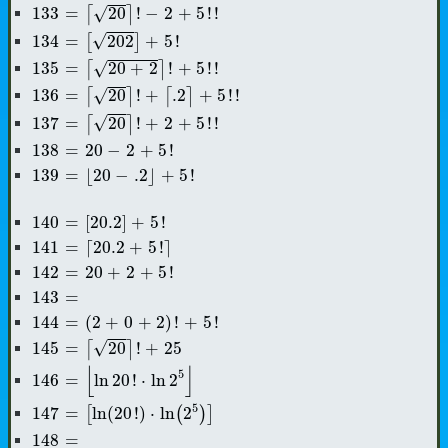
133
=
⌈
20
⌉
!
-
2
+
5
!
!
√
133
=
20
!
−
2
+
5
!
!
⌈
⌉
134
=
[
202
]
+
5
!
√
134
=
202
+
5
!
[
]
135
=
⌈
20
+
2
⌉
!
+
5
!
!
135
=
20
+
2
!
+
5
!
!
√
⌈
⌉
136
=
⌈
20
⌉
!
+
⌈
.2
⌉
+
5
!
!
√
136
=
20
!
+
.2
+
5
!
!
⌈
⌉
⌈
⌉
137
=
⌈
20
⌉
!
+
2
+
5
!
!
√
137
=
20
!
+
2
+
5
!
!
⌈
⌉
138
=
20
-
2
+
5
!
138
=
20
−
2
+
5
!
139
=
⌊
20
-
.2
⌋
+
5
!
139
=
⌊
20
−
.2
⌋
+
5
!
140
=
[
20.2
]
+
5
!
140
=
[
20.2
]
+
5
!
141
=
⌈
20.2
+
5
!
⌉
141
=
⌈
20.2
+
5
!
⌉
142
=
20
+
2
+
5
!
142
=
20
+
2
+
5
!
143
=
143
=
144
=
(
2
+
0
+
2
)
!
+
5
!
144
=
(
2
+
0
+
2
)
!
+
5
!
145
=
⌈
20
⌉
!
+
25
√
145
=
20
!
+
25
⌈
⌉
146
=
⌊
ln
20
!
⋅
ln
2
5
⌋
⌊
⌋
5
146
=
ln
20
!
⋅
ln
2
147
=
[
ln
(
20
!
)
⋅
ln
(
2
5
)
]
5
147
=
ln
(
20
!
)
⋅
ln
2
[
(
)
]
148
=
148
=