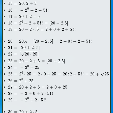
15
=
20
:
2
+
5
15
=
20
:
2
+
5
16
=
-
2
0
+
2
+
5
!
!
0
16
=
−
2
+
2
+
5
!
!
17
=
20
+
2
-
5
17
=
20
+
2
−
5
18
=
2
0
+
2
+
5
!
!
=
[
20
-
2.5
]
0
18
=
2
+
2
+
5
!
!
=
[
20
−
2.5
]
19
=
20
-
2
⋅
.5
=
2
+
0
+
2
+
5
!
!
19
=
20
−
2
⋅
.5
=
2
+
0
+
2
+
5
!
!
20
=
20
25
=
[
20
+
2
:
5
]
=
2
+
0
!
+
2
+
5
!
!
20
=
20
=
[
20
+
2
:
5
]
=
2
+
0
!
+
2
+
5
!
!
25
21
=
⌈
20
+
2
:
5
⌉
21
=
⌈
20
+
2
:
5
⌉
22
=
[
20
⋅
25
]
√
22
=
20
⋅
25
[
]
23
=
20
-
2
+
5
=
[
20
+
2.5
]
23
=
20
−
2
+
5
=
[
20
+
2.5
]
24
=
-
2
0
+
25
0
24
=
−
2
+
25
25
=
2
0
⋅
25
=
2
⋅
0
+
25
=
20
:
2
+
5
!
!
=
20
+
25
0
√
25
=
2
⋅
25
=
2
⋅
0
+
25
=
20
:
2
+
5
!
!
=
20
+
25
26
=
2
0
+
25
0
26
=
2
+
25
27
=
20
+
2
+
5
=
2
+
0
+
25
27
=
20
+
2
+
5
=
2
+
0
+
25
28
=
-
2
+
0
+
2
⋅
5
!
!
28
=
−
2
+
0
+
2
⋅
5
!
!
29
=
-
2
0
+
2
⋅
5
!
!
0
29
=
−
2
+
2
⋅
5
!
!
30
=
20
+
2
⋅
5
30
=
20
+
2
⋅
5