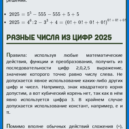
решения:
2025
=
5
5
-
555
-
555
+
5
+
5
5
2025
=
5
−
555
−
555
+
5
+
5
2025
=
4
6
:
2
-
3
3
+
4
=
(
0
!
+
0
!
+
0
!
+
0
!
)
0
!
+
0
!
+
0
!
+
0
!
+
0
!
+
0
!
:
(
0
!
+
0
0
!
+
0
!
+
0
!
6
3
2025
=
4
:
2
−
3
+
4
=
(
0
!
+
0
!
+
0
!
+
0
!
)
Разные числа из цифр 2025
П
равила: используя любые математические
действия, функции и преобразования, получить из
последовательности цифр 2,0,2,5 выражение,
значение которого точно равно числу слева. Не
допускается явное использование каких-либо других
цифр и чисел. Например, знак квадратного корня
допустим, а вот кубический корень нет, так как в нём
явно используется цифра 3. В крайнем случае
допускается использование констант, например, e и
π.
П
омимо вполне обычных действий сложения (+),