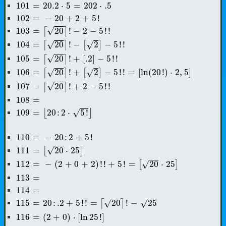
101
=
20.2
⋅
5
=
202
⋅
.5
101
=
20.2
⋅
5
=
202
⋅
.5
102
=
-
20
+
2
+
5
!
102
=
−
20
+
2
+
5
!
103
=
⌈
20
⌉
!
-
2
-
5
!
!
√
103
=
20
!
−
2
−
5
!
!
⌈
⌉
104
=
⌈
20
⌉
!
-
[
2
]
-
5
!
!
√
√
104
=
20
!
−
2
−
5
!
!
⌈
⌉
[
]
105
=
⌈
20
⌉
!
+
[
.2
]
-
5
!
!
√
105
=
20
!
+
[
.2
]
−
5
!
!
⌈
⌉
106
=
⌈
20
⌉
!
+
[
2
]
-
5
!
!
=
[
ln
(
20
!
)
⋅
2
,
5
]
√
√
106
=
20
!
+
2
−
5
!
!
=
[
ln
(
20
!
)
⋅
2
,
5
]
⌈
⌉
[
]
107
=
⌈
20
⌉
!
+
2
-
5
!
!
√
107
=
20
!
+
2
−
5
!
!
⌈
⌉
108
=
108
=
109
=
⌊
20
:
2
⋅
5
!
⌋
√
109
=
20
:
2
⋅
5
!
⌊
⌋
110
=
-
20
:
2
+
5
!
110
=
−
20
:
2
+
5
!
111
=
⌊
20
⋅
25
⌋
√
111
=
20
⋅
25
⌊
⌋
112
=
-
(
2
+
0
+
2
)
!
!
+
5
!
=
[
20
⋅
25
]
√
112
=
−
(
2
+
0
+
2
)
!
!
+
5
!
=
20
⋅
25
[
]
113
=
113
=
114
=
114
=
115
=
20
:
.2
+
5
!
!
=
⌈
20
⌉
!
-
25
√
√
115
=
20
:
.2
+
5
!
!
=
20
!
−
25
⌈
⌉
116
=
(
2
+
0
)
⋅
[
ln
25
!
]
116
=
(
2
+
0
)
⋅
[
ln
25
!
]