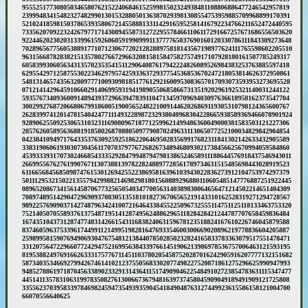
955525177308050346580762152240684615259981502324938481108806886477246542957819
239994834154823274829901301532880501363870293981308554753959885709968899170391
5210241859815037865393580672145588813311429165952581416792234766211652472440595
7335620709223242679771714308945587312722955784661106117291667257671686556503620
9224462023020313399615926060591990999113777765037690160120330786111843309273648
7028965677560538891771071230677202128288975818143567198977624111765598602205510
963156687828382151357802766729663208158158475827574917107928180161507785249317
605839930605634313570235354151129064087617942224826089526984383253763885597418
629554297125875530223462979574259336372937754536853670247218053814626372950861
548131465743563280977710093098185177612921600953083657017093073593953273695528
071214142964591066029140699593194198905506858667313519202961925321140031244122
593576734093600914894393729663947839110471345970969403097636618958162373547704
300299276872066806799186005190056524822100914462026869119305310798124365600767
2628399741201478154042477111493228987232938040968304228665938589369466078901924
928906255092530653103231169080967187712599621499486360049000381583503121227306
285762605895636881918580268708805097790870249633113065077252100034829842904854
042384109497176433537630925925186220646950283569917682311841302142633432905589
338319060619303073045611707037977672682673489468093021738456625670994059584860
4539333931707302466854333529284799487947981386524658911188644576918437546943011
266995567627619907671130738813978228248897728561789734631515485698443028919523
611665684568509874761530126942552238695816396103943022836273912104753974297379
5011129532150221355794299882146982981801560889296880110605485147776887251922445
089652086734156145870677325650540347700563140389830064656471214502214651404309
708974895142904729690937083051351810182736706565219143310162528319271294728567
9892257690903714274879634241007216464338455225096732555114751125118133463753320
752140507055893761375487195141287495624886296511828428421244787707658459836484
167435104373128747748314266154311683824063159678123518824167610226746045879588
837460596375339617449911214995198281647693354600300669020896219778836604205887
259899581590769490693047675481213844078502850232824165833783363079517551478471
331207564722966077242947521699563843397661451906213986978536757006463121593195
8195388249769166263331757767114511037802054587520287016242905916207777132151682
587340353466927994267461410212375505683302077498227520871861275296625990947993
9485278861971870456338902332913143641151749090462254849102723854783631115347477
445141135783106319978350827613006673679481639737458045909049189491909121725808
335562370395833978469824594735493935904541849048763127449923615586158121004700
66070556640625