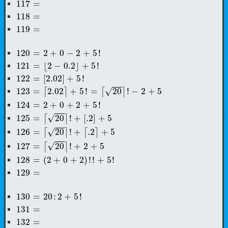
117
=
117
=
118
=
118
=
119
=
119
=
120
=
2
+
0
-
2
+
5
!
120
=
2
+
0
−
2
+
5
!
121
=
⌊
2
-
0.2
⌋
+
5
!
121
=
⌊
2
−
0.2
⌋
+
5
!
122
=
[
2.02
]
+
5
!
122
=
[
2.02
]
+
5
!
123
=
⌈
2.02
⌉
+
5
!
=
⌈
20
⌉
!
-
2
+
5
√
123
=
2.02
+
5
!
=
20
!
−
2
+
5
⌈
⌉
⌈
⌉
124
=
2
+
0
+
2
+
5
!
124
=
2
+
0
+
2
+
5
!
125
=
⌈
20
⌉
!
+
[
.2
]
+
5
√
125
=
20
!
+
[
.2
]
+
5
⌈
⌉
126
=
⌈
20
⌉
!
+
⌈
.2
⌉
+
5
√
126
=
20
!
+
.2
+
5
⌈
⌉
⌈
⌉
127
=
⌈
20
⌉
!
+
2
+
5
√
127
=
20
!
+
2
+
5
⌈
⌉
128
=
(
2
+
0
+
2
)
!
!
+
5
!
128
=
(
2
+
0
+
2
)
!
!
+
5
!
129
=
129
=
130
=
20
:
2
+
5
!
130
=
20
:
2
+
5
!
131
=
131
=
132
=
132
=