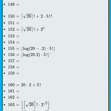
149
=
149
=
150
=
⌈
20
⌉
!
+
2
⋅
5
!
!
√
150
=
20
!
+
2
⋅
5
!
!
⌈
⌉
151
=
151
=
152
=
⌈
20
⌉
!
+
2
5
5
√
152
=
20
!
+
2
⌈
⌉
153
=
153
=
154
=
154
=
155
=
⌊
log
(
20
-
.2
)
⋅
5
!
⌋
155
=
⌊
log
(
20
−
.2
)
⋅
5
!
⌋
156
=
⌊
log
(
20.2
)
⋅
5
!
⌋
156
=
⌊
log
(
20.2
)
⋅
5
!
⌋
`
157
=
157
=
158
=
158
=
159
=
159
=
160
=
20
⋅
2
+
5
!
160
=
20
⋅
2
+
5
!
161
=
161
=
162
=
162
=
163
=
⌊
⌈
20
⌉
!
⋅
2
5
⌋
⌊
⌈
⌉
⌋
√
5
√
163
=
20
!
⋅
2
164
=
[
⌈
20
⌉
!
⋅
2
5
]