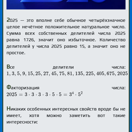
2
025 — это вполне себе обычное четырёхзначное
целое нечётное положительное натуральное число.
Сумма всех собственных делителей числа 2025
равна 1726, значит оно избыточное. Количество
делителей у числа 2025 равно 15, а значит оно не
простое.
В
се делители числа:
1
,
3
,
5
,
9
,
15
,
25
,
27
,
45
,
75
,
81
,
135
,
225
,
405
,
675
,
2025
1
,
3
,
5
,
9
,
15
,
25
,
27
,
45
,
75
,
81
,
135
,
225
,
405
,
675
,
2025
Ф
акторизация числа:
2025
=
3
⋅
3
⋅
3
⋅
3
⋅
5
⋅
5
=
3
4
⋅
5
2
2
4
2025
=
3
⋅
3
⋅
3
⋅
3
⋅
5
⋅
5
=
3
⋅
5
Н
икаких особенных интересных свойств вроде бы не
имеет, хотя можно заметить вот такие
интересности: