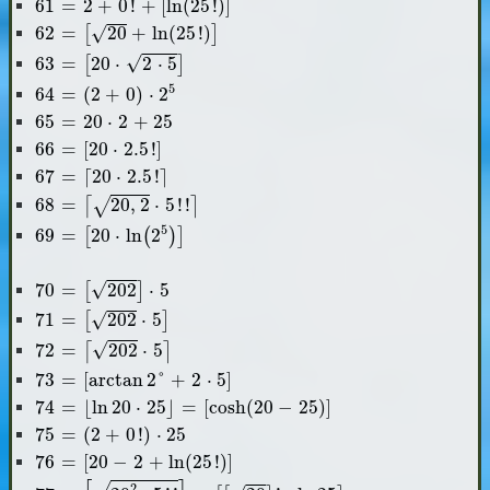
61
=
2
+
0
!
+
[
ln
(
25
!
)
]
62
=
[
20
+
ln
(
25
!
)
]
√
62
=
20
+
ln
(
25
!
)
[
]
63
=
[
20
⋅
2
⋅
5
]
√
63
=
20
⋅
2
⋅
5
[
]
64
=
(
2
+
0
)
⋅
2
5
5
64
=
(
2
+
0
)
⋅
2
65
=
20
⋅
2
+
25
65
=
20
⋅
2
+
25
66
=
[
20
⋅
2.5
!
]
66
=
[
20
⋅
2.5
!
]
67
=
⌈
20
⋅
2.5
!
⌉
67
=
⌈
20
⋅
2.5
!
⌉
68
=
⌈
20
,
2
⋅
5
!
!
⌉
68
=
20
,
2
⋅
5
!
!
⌈
⌉
√
69
=
[
20
⋅
ln
(
2
5
)
]
5
69
=
20
⋅
ln
2
[
(
)
]
70
=
[
202
]
⋅
5
√
70
=
202
⋅
5
[
]
71
=
[
202
⋅
5
]
√
71
=
202
⋅
5
[
]
72
=
⌈
202
⋅
5
⌉
√
72
=
202
⋅
5
⌈
⌉
73
=
[
arctan
2
°
+
2
⋅
5
]
73
=
[
arctan
2
°
+
2
⋅
5
]
74
=
⌊
ln
20
⋅
25
⌋
=
[
cosh
(
20
-
25
)
]
74
=
⌊
ln
20
⋅
25
⌋
=
[
cosh
(
20
−
25
)
]
75
=
(
2
+
0
!
)
⋅
25
75
=
(
2
+
0
!
)
⋅
25
76
=
[
20
-
2
+
ln
(
25
!
)
]
76
=
[
20
−
2
+
ln
(
25
!
)
]
77
=
[
20
2
⋅
5
!
!
]
=
[
[
20
]
!
⋅
ln
25
]
2