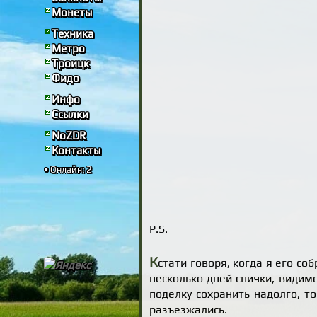
Монеты
Техника
Метро
Троицк
Фидо
Инфо
Ссылки
NoZDR
Контакты
• Онлайн: 2
P.S.
К
стати говоря, когда я его со
несколько дней спички, видимо
поделку сохранить надолго, т
разъезжались.