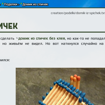
»
Поделки
»
Домик из спичек
creation/podelki/domik-iz-spichek.tx
ичек
л сделать
домик из спичек без клея
, но как-то не попада
и, но живьём не видел. Но вот наткнулся случайно н
чился: