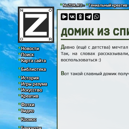
NoZDR.RU
»
Гениальный креатив
Домик из сп
Д
авно (ещё с детства) мечта
Новости
Так, на словах рассказывал
Поиск
воспользоваться :)
Карта сайта
Библиотека
В
от такой славный домик полу
История
Игры разума
Искусство
Креатив
Фотки
Видео
Космос
Банкноты