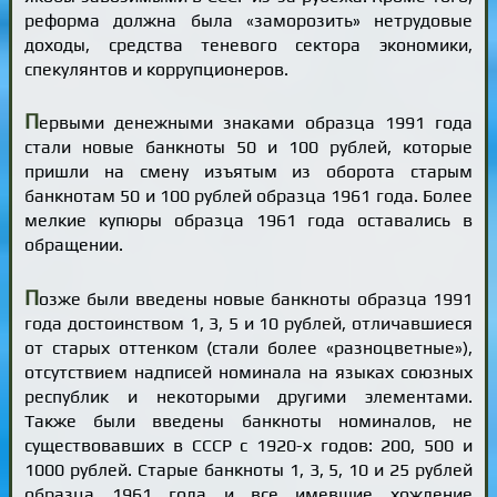
реформа должна была «заморозить» нетрудовые
доходы, средства теневого сектора экономики,
спекулянтов и коррупционеров.
П
ервыми денежными знаками образца 1991 года
стали новые банкноты 50 и 100 рублей, которые
пришли на смену изъятым из оборота старым
банкнотам 50 и 100 рублей образца 1961 года. Более
мелкие купюры образца 1961 года оставались в
обращении.
П
озже были введены новые банкноты образца 1991
года достоинством 1, 3, 5 и 10 рублей, отличавшиеся
от старых оттенком (стали более «разноцветные»),
отсутствием надписей номинала на языках союзных
республик и некоторыми другими элементами.
Также были введены банкноты номиналов, не
существовавших в СССР с 1920-х годов: 200, 500 и
1000 рублей. Старые банкноты 1, 3, 5, 10 и 25 рублей
образца 1961 года и все имевшие хождение